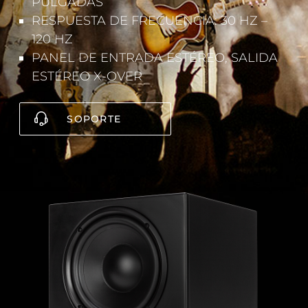
PULGADAS
RESPUESTA DE FRECUENCIA: 30 HZ –
120 HZ
PANEL DE ENTRADA ESTÉREO, SALIDA
ESTÉREO X-OVER
SOPORTE