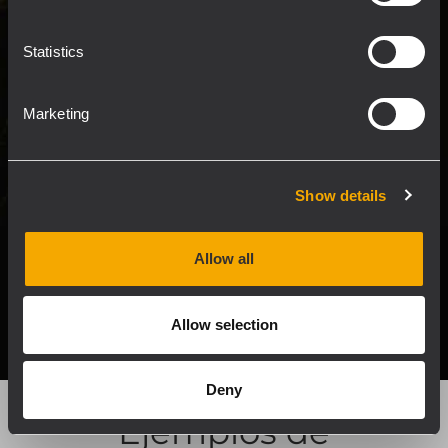
perfectamente la respuesta del sistema a la
máxima velocidad. Los usuarios tienen
Statistics
acceso y supervisión en tiempo real de todos
los ajustes clave desde una interfaz
Marketing
centralizada.
Show details
LEER MÁS
Allow all
Allow selection
Deny
Ejemplos de