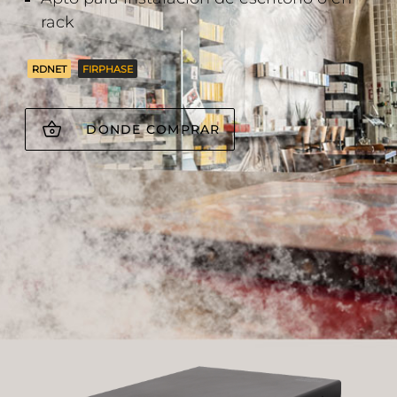
rack
RDNET
FIRPHASE
DONDE COMPRAR