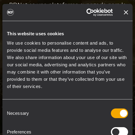
RDNet es una plataforma avanzada para la
supervisión y el control integrados de
sistemas de sonido, desde pequeñas
configuraciones en directo e instaladas hasta
This website uses cookies
grandes sistemas para estadios. Basado en
We use cookies to personalise content and ads, to
una sólida arquitectura en red, RDNet
provide social media features and to analyse our traffic.
combina control del sistema, diseño del line
We also share information about your use of our site with
array y mediciones de audio completas en un
our social media, advertising and analytics partners who
único y potente paquete de software.
may combine it with other information that you’ve
provided to them or that they’ve collected from your use
Los ingenieros y técnicos pueden administrar
of their services.
de forma intuitiva todos los dispositivos de la
red, desde componentes individuales hasta
Consent
grupos múltiples. La plataforma proporciona
Necessary
Selection
un control DSP completo de los dispositivos
compatibles, con herramientas de
Preferences
configuración flexibles para ajustar