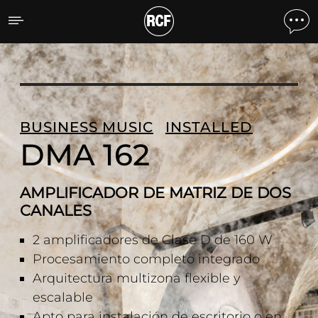
DMA 162 AMPLIFICADOR 
BUSINESS MUSIC
INSTALLED
DMA 162
AMPLIFICADOR DE MATRIZ DE DOS
CANALES
2 amplificadores de Clase D de 160 W
Procesamiento completo integrado
Arquitectura multizona flexible y
escalable
Apto para instalación de escritorio o en