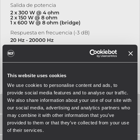
Salida de potencia
2 x 300 W @ 4 ohm
2 x 150 W @ 8 ohm
1 x 600 W @ 8 ohm (bridge)
Respuesta en frecuencia (-3 dB)
20 Hz - 20000 Hz
Diafonía
<75 dB
Distorsión (THD + N) en potencia nominal a 1kHz
<0.5 %
This website uses cookies
We use cookies to personalise content and ads, to
provide social media features and to analyse our traffic.
We also share information about your use of our site with
SECCIÓN DE ENTRADA
our social media, advertising and analytics partners who
may combine it with other information that you’ve
provided to them or that they’ve collected from your use
SECCIÓN DE SALIDA
of their services.