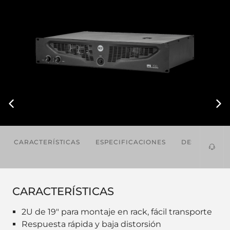
CARACTERÍSTICAS
ESPECIFICACIONES
DESCARGAS
CARACTERÍSTICAS
2U de 19" para montaje en rack, fácil transporte
Respuesta rápida y baja distorsión