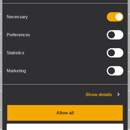
CONFIGURACIÓN Y CONTROL
Consent
Necessary
Selection
PROTECCIONES
Preferences
REQUERIMIENTOS DE PODER
Statistics
CUMPLIMIENTO ESTÁNDAR
Marketing
ESPECIFICACIONES FÍSICAS
Show details
TAMAÑO / PESO
Allow all
INFORMACIONES DE ENVÍO