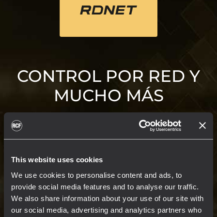
CONTROL POR RED Y
MUCHO MÁS
RDNet es una plataforma avanzada para la
supervisión y el control integrados de
sistemas de sonido, desde pequeñas
configuraciones en directo e instaladas hasta
This website uses cookies
grandes sistemas para estadios. Basado en
We use cookies to personalise content and ads, to
una sólida arquitectura en red, RDNet
provide social media features and to analyse our traffic.
combina control del sistema, diseño del line
We also share information about your use of our site with
array y mediciones de audio completas en un
our social media, advertising and analytics partners who