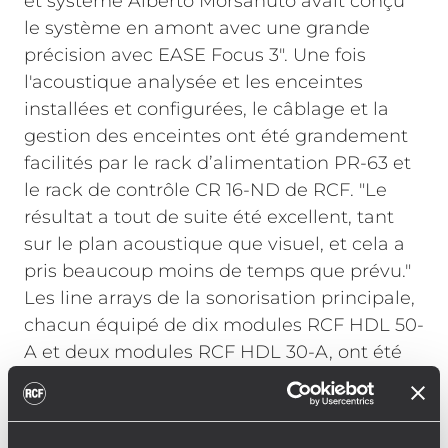
et système Alberto Morsanuto avait conçu
le système en amont avec une grande
précision avec EASE Focus 3". Une fois
l'acoustique analysée et les enceintes
installées et configurées, le câblage et la
gestion des enceintes ont été grandement
facilités par le rack d’alimentation PR-63 et
le rack de contrôle CR 16-ND de RCF. "Le
résultat a tout de suite été excellent, tant
sur le plan acoustique que visuel, et cela a
pris beaucoup moins de temps que prévu."
Les line arrays de la sonorisation principale,
chacun équipé de dix modules RCF HDL 50-
A et deux modules RCF HDL 30-A, ont été
mis en place à l’aide d’un seul moteur de
levage, d’une capacité d'une tonne. Le
système de rail transport comprenant