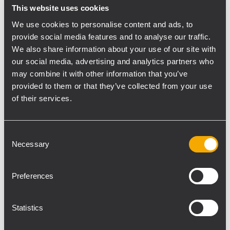
respectivement quatre modules HDL 50-A
This website uses cookies
et HDL 30-A a permis une installation
We use cookies to personalise content and ads, to
rapide et facile avec seulement deux
provide social media features and to analyse our traffic.
monteurs. Les vingt subwoofers SUB 9006-
We also share information about your use of our site with
AS ont été disposés sur le devant de la
our social media, advertising and analytics partners who
may combine it with other information that you’ve
scène, en deux rangées de dix. Leur
provided to them or that they’ve collected from your use
configuration incurvée en EndFire a assuré
of their services.
une couverture parfaite, une pression
acoustique suffisante et réduit en même
temps le rayonnement des basses vers la
Consent
scène. Les deux tours de délai ont été
Necessary
Selection
installées environ 80 mètres devant la
sonorisation principale, avec un cluster de 8
Preferences
modules HDL 30-A installés à l’aide d’un
seul palan motorisé de 500 kg. La liaison
Statistics
audio sans fil s’est effectuée via un système
Neutrik Xirium Pro Wireless équipé d’une