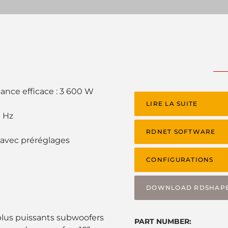
sance efficace : 3 600 W
LIRE LA SUITE
0 Hz
RDNET SOFTWARE
 avec préréglages
CONFIGURATIONS
DOWNLOAD RDSHAP
plus puissants subwoofers
PART NUMBER: