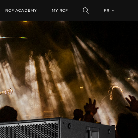
SSSANCE
RCF ACADEMY
MY RCF
FR