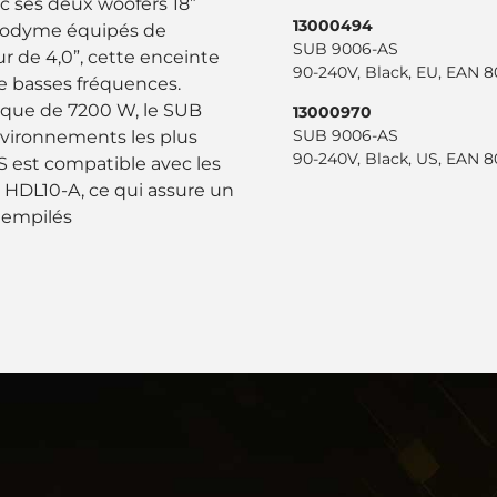
ec ses deux woofers 18”
13000494
néodyme équipés de
SUB 9006-AS
r de 4,0”, cette enceinte
90-240V, Black, EU, EAN 
 basses fréquences.
ique de 7200 W, le SUB
13000970
SUB 9006-AS
nvironnements les plus
90-240V, Black, US, EAN 
S est compatible avec les
HDL10-A, ce qui assure un
 empilés