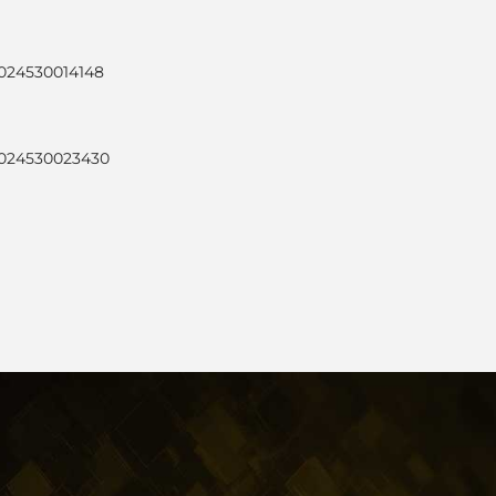
8024530014148
8024530023430