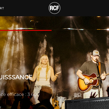
FER ACTIF HAUTE PUI
RT
UISSSANCE
ce efficace : 3 600
z