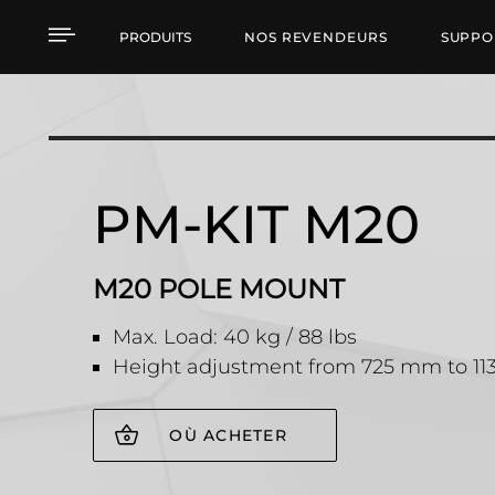
PM-KIT M20 M20 POL
PRODUITS
NOS REVENDEURS
SUPPO
PM-KIT M20
M20 POLE MOUNT
Max. Load: 40 kg / 88 lbs
Height adjustment from 725 mm to 1
OÙ ACHETER