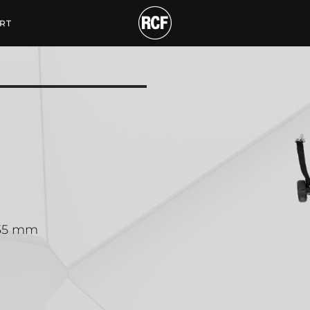
E MOUNT
RT
135 mm