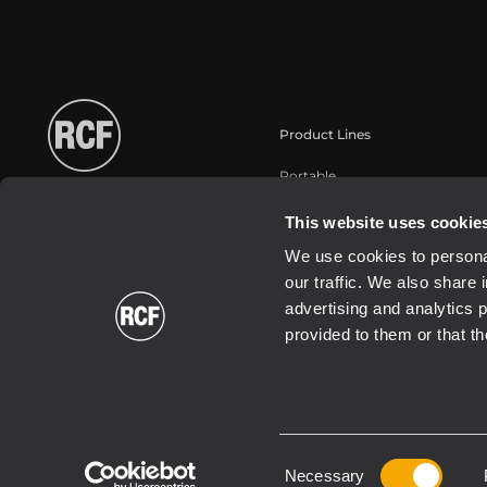
Product Lines
Portable
Touring
This website uses cookie
Installation fixe
We use cookies to personal
Commercial
our traffic. We also share 
Haut-parleurs
advertising and analytics 
provided to them or that th
Consent
2026 Copyright ® RCF. All rights reserved | RCF S.P.A. cf/p.iva 040
Necessary