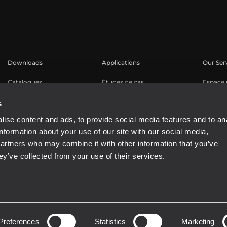
Downloads
Applications
Our Ser
Catalogues
Études de cas
Espace u
Software
Enregis
s
Base de
ise content and ads, to provide social media features and to an
Webinar
information about your use of our site with our social media,
Buy Aut
partners who may combine it with other information that you’ve
ey’ve collected from your use of their services.
81310965
Preferences
Statistics
Marketing