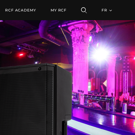
À DEUX VOIES
RCF ACADEMY
MY RCF
FR