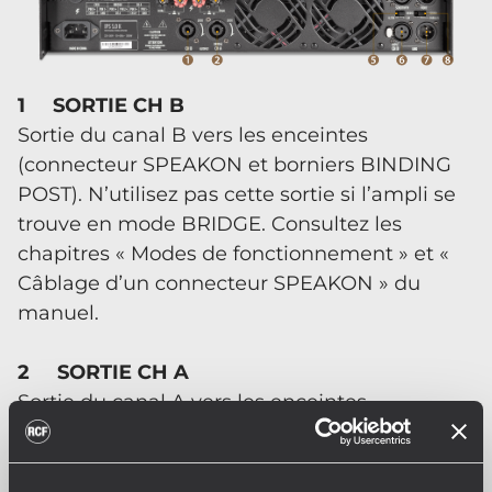
1 SORTIE CH B
Sortie du canal B vers les enceintes
(connecteur SPEAKON et borniers BINDING
POST). N’utilisez pas cette sortie si l’ampli se
trouve en mode BRIDGE. Consultez les
chapitres « Modes de fonctionnement » et «
Câblage d’un connecteur SPEAKON » du
manuel.
2 SORTIE CH A
Sortie du canal A vers les enceintes
(connecteur SPEAKON et borniers BINDING
POST). Si l’ampli se trouve en mode BRIDGE,
connectez uniquement cette sortie. Consultez