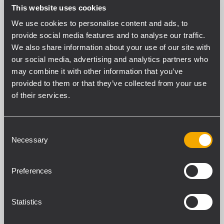
This website uses cookies
les chapitres « Modes de fonctionnement » et
We use cookies to personalise content and ads, to
« Câblage d’un connecteur SPEAKON » du
provide social media features and to analyse our traffic.
manuel.
We also share information about your use of our site with
our social media, advertising and analytics partners who
3 ENTRÉE CH A
may combine it with other information that you’ve
Entrée audio symétrique du canal A
provided to them or that they’ve collected from your use
(connecteur XLR femelle).
of their services.
4 COPIE CH A
Consent
Sortie audio parallèle symétrique du canal A
Necessary
Selection
(connecteur XLR mâle). Cette sortie est
câblée en parallèle à l'entrée du canal A, et
Preferences
sert à renvoyer le signal audio vers un autre
ampli.
Statistics
5 Sélecteur de SENSIBILITÉ