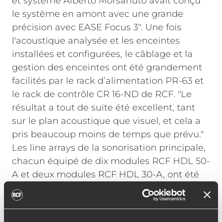
et système Alberto Morsanuto avait conçu
le système en amont avec une grande
précision avec EASE Focus 3". Une fois
l'acoustique analysée et les enceintes
installées et configurées, le câblage et la
gestion des enceintes ont été grandement
facilités par le rack d’alimentation PR-63 et
le rack de contrôle CR 16-ND de RCF. "Le
résultat a tout de suite été excellent, tant
sur le plan acoustique que visuel, et cela a
pris beaucoup moins de temps que prévu."
Les line arrays de la sonorisation principale,
chacun équipé de dix modules RCF HDL 50-
A et deux modules RCF HDL 30-A, ont été
mis en place à l’aide d’un seul moteur de
levage, d’une capacité d'une tonne. Le
système de rail transport comprenant