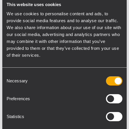
respectivement quatre modules HDL 50-A
This website uses cookies
et HDL 30-A a permis une installation
We use cookies to personalise content and ads, to
rapide et facile avec seulement deux
provide social media features and to analyse our traffic.
monteurs. Les vingt subwoofers SUB 9006-
We also share information about your use of our site with
AS ont été disposés sur le devant de la
our social media, advertising and analytics partners who
may combine it with other information that you’ve
scène, en deux rangées de dix. Leur
provided to them or that they’ve collected from your use
configuration incurvée en EndFire a assuré
of their services.
une couverture parfaite, une pression
acoustique suffisante et réduit en même
temps le rayonnement des basses vers la
Consent
scène. Les deux tours de délai ont été
Necessary
Selection
installées environ 80 mètres devant la
sonorisation principale, avec un cluster de 8
Preferences
modules HDL 30-A installés à l’aide d’un
seul palan motorisé de 500 kg. La liaison
Statistics
audio sans fil s’est effectuée via un système
Neutrik Xirium Pro Wireless équipé d’une