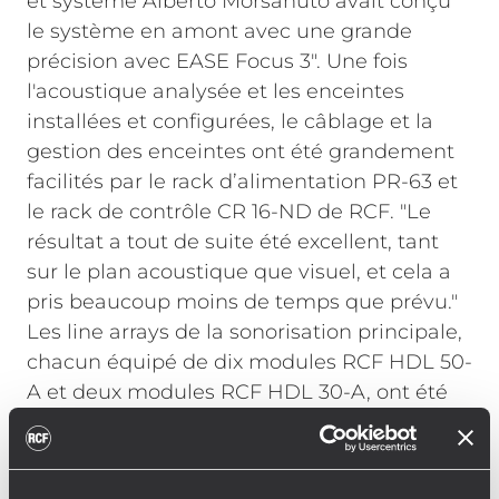
et système Alberto Morsanuto avait conçu
le système en amont avec une grande
précision avec EASE Focus 3". Une fois
l'acoustique analysée et les enceintes
installées et configurées, le câblage et la
gestion des enceintes ont été grandement
facilités par le rack d’alimentation PR-63 et
le rack de contrôle CR 16-ND de RCF. "Le
résultat a tout de suite été excellent, tant
sur le plan acoustique que visuel, et cela a
pris beaucoup moins de temps que prévu."
Les line arrays de la sonorisation principale,
chacun équipé de dix modules RCF HDL 50-
A et deux modules RCF HDL 30-A, ont été
mis en place à l’aide d’un seul moteur de
levage, d’une capacité d'une tonne. Le
système de rail transport comprenant