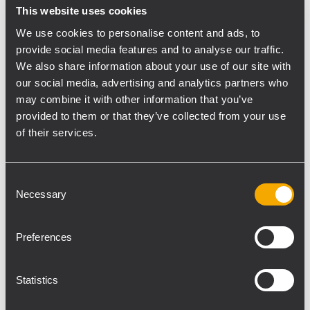
respectivement quatre modules HDL 50-A
This website uses cookies
et HDL 30-A a permis une installation
We use cookies to personalise content and ads, to
rapide et facile avec seulement deux
provide social media features and to analyse our traffic.
monteurs. Les vingt subwoofers SUB 9006-
We also share information about your use of our site with
AS ont été disposés sur le devant de la
our social media, advertising and analytics partners who
may combine it with other information that you’ve
scène, en deux rangées de dix. Leur
provided to them or that they’ve collected from your use
configuration incurvée en EndFire a assuré
of their services.
une couverture parfaite, une pression
acoustique suffisante et réduit en même
temps le rayonnement des basses vers la
Consent
scène. Les deux tours de délai ont été
Necessary
Selection
installées environ 80 mètres devant la
sonorisation principale, avec un cluster de 8
Preferences
modules HDL 30-A installés à l’aide d’un
seul palan motorisé de 500 kg. La liaison
Statistics
audio sans fil s’est effectuée via un système
Neutrik Xirium Pro Wireless équipé d’une