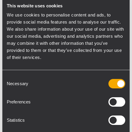
This website uses cookies
importance capitale. Le Waikiki Club
comprend une partie extérieure, à ciel
We use cookies to personalise content and ads, to
ouvert, sous une structure en acier. Pour
provide social media features and to analyse our traffic.
We also share information about your use of our site with
cette raison, les enceintes ont dû être
our social media, advertising and analytics partners who
placées en multi-diffusion afin d’obtenir
may combine it with other information that you’ve
clarté et puissance où que l’on se trouve.
provided to them or that they’ve collected from your use
L’humidité constante, le vent et l’air iodé
of their services.
chaud ont également joué un rôle dans le
choix de l’équipement. « L’enceinte TT22 WP
est totalement étanche. Pour les
Consent
Necessary
Selection
subwoofers, nous avons opté pour la
gamme V-Max qui comprend une finition
étanche en polyurée pour garantir la
Preferences
résistance des produits dans des conditions
météorologiques difficiles. Les propriétaires
Statistics
du Waikiki sont très satisfaits et ont déclaré