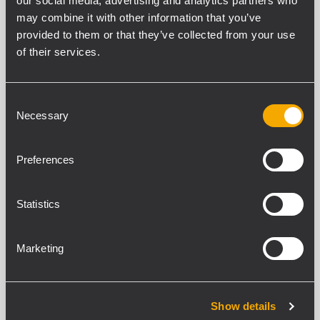
our social media, advertising and analytics partners who
SPÉCIFICATIONS ACOUSTIQUES
may combine it with other information that you’ve
provided to them or that they’ve collected from your use
Réponse en fréquence (-10 dB)
of their services.
100 Hz - 20000 Hz
SPL max. @ 1m
126 dB
Consent
Angle de couverture horizontale
Necessary
Selection
150°
Angle de détection vertical
30°
Preferences
Indice de directivité Q :
9
Statistics
Sensibilité du système:
97 dB
Marketing
SECTION ALIMENTATION
Amplification
Show details
Full Range