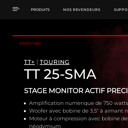
TT 25-SMA STAGE MON
PRODUITS
NOS REVENDEURS
SUPPO
ARCHIVED
TT+
TOURING
TT 25-SMA
STAGE MONITOR ACTIF PREC
Amplification numerique de 750 watt
Woofer avec bobine de 3,5" à aiman
Moteur à compression avec bobine de 
néodymium