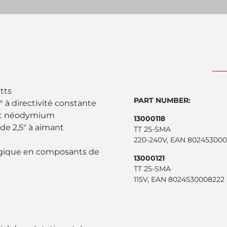
tts
PART NUMBER:
 à directivité constante
ant néodymium
13000118
e 2,5" à aimant
TT 25-SMA
220-240V, EAN 802453000
ogique en composants de
13000121
TT 25-SMA
115V, EAN 8024530008222