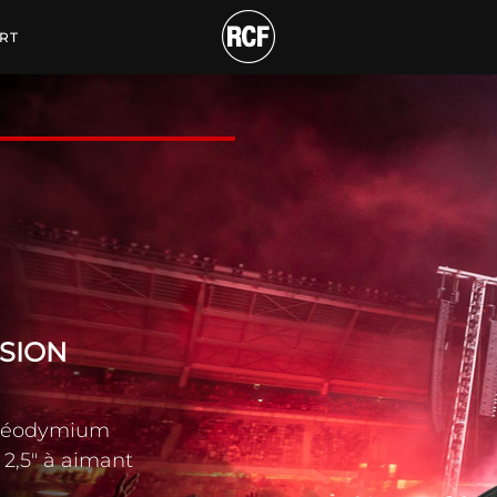
ITOR ACTIF PRECISION
RT
ISION
s
t néodymium
2,5" à aimant