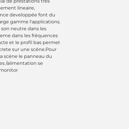
al de préstations trés
ement lineaire,
sance developpée font du
arge gamme l'applications.
n son neutre dans les
meme dans les fréquences
te et le profil bas permet
crete sur une scéne.Pour
 la scéne le panneau du
es /alimentation se
 monitor