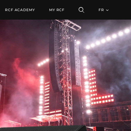
RCF ACADEMY
MY RCF
FR