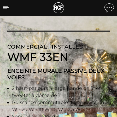
WMF 33EN ENCEINTE MUR
COMMERCIAL
INSTALLED
WMF 33EN
ENCEINTE MURALE PASSIVE DEUX
VOIES
2 haut-parleurs à large bande de 3" et
tweeter à dôme de 1"
Puissance commutable (ligne 100 V) : 40
W - 20 W - 10 W - 5 W - 2,5 W
Sensibilité de 88 dB