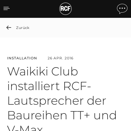
Waikiki Club installiert 
Zurück
INSTALLATION
26 APR. 2016
Waikiki Club
installiert RCF-
Lautsprecher der
Baureihen TT+ und
V-Max