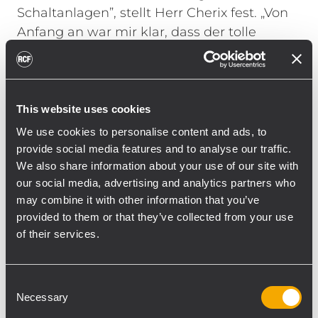
Schaltanlagen”, stellt Herr Cherix fest. „Von
Anfang an war mir klar, dass der tolle
italienische Sound von RCF für DJs und
Clubbesucher perfekt ist.“
Das Projekt verlief aufgrund technischer
und umweltbezogener Faktoren, wie die
This website uses cookies
Nähe von mehreren Hotels, die
We use cookies to personalise content and ads, to
Beschränkungen bezüglich der
provide social media features and to analyse our traffic.
Lärmemissionen bedingten und zu einem
We also share information about your use of our site with
our social media, advertising and analytics partners who
vorrangigen Anliegen machten, nicht ganz
may combine it with other information that you’ve
ohne Schwierigkeiten. Der Waikiki Club
provided to them or that they’ve collected from your use
verfügt über einen Außenbereich unter
of their services.
einer Stahlkonstruktion. Daher mussten die
Lautsprecher in Mehrfach-Array angeordnet
werden, um überall Klarheit und Druck zu
Consent
Necessary
haben. Konstante Feuchtigkeit, Wind und
Selection