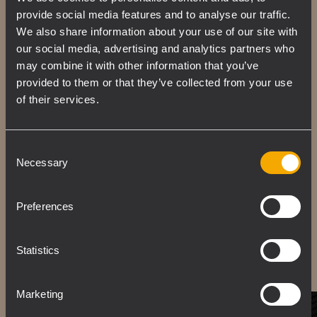
kombinieren hochwertige Gehäuse aus
provide social media features and to analyse our traffic.
Birken-Multiplex mit einem drehbaren 100° x
We also share information about your use of our site with
50° Constant Directivity Waveguide und
our social media, advertising and analytics partners who
können horizontal oder vertikal installiert
may combine it with other information that you’ve
provided to them or that they’ve collected from your use
werden. Das elegante Gehäuse ist mit einer
of their services.
robusten Polyurea-Beschichtung versehen
und lässt sich mit mehreren integrierten
Befestigungspunkten und optionalem
Consent
Zubehör fliegen oder an Wänden oder
Necessary
Selection
Traversen montieren. Auf der Rückseite
befinden sich zwei 4-polige Neutrik SpeakON
Preferences
NL4 Anschlüsse.
Statistics
Marketing