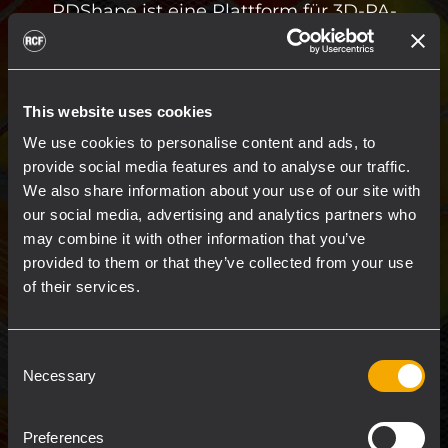
RDShape ist eine Plattform für 3D-PA-
Systemdesign und akustische Simulation für
Lautsprecher von RCF und TT+ Audio. Mit
RDShape können professionelle Tournee-
This website uses cookies
Produktionen, Veranstaltungsplaner und
We use cookies to personalise content and ads, to
Tontechniker Systeme virtuell planen, die
provide social media features and to analyse our traffic.
Abdeckung und den Schalldruckpegel (SPL)
We also share information about your use of our site with
vorausberechnen, die Sicherheit des Riggings
our social media, advertising and analytics partners who
überprüfen und die Systemdokumentation
may combine it with other information that you’ve
exportieren.
provided to them or that they’ve collected from your use
of their services.
Exakte 3D-Akustik-Simulation
Umfassendes Audiosystem-Design
Consent
AutoSplay und Subwoofer-Array-
Necessary
Selection
Konfiguration
Strukturmechanische Prüfung und
Preferences
Sicherheit