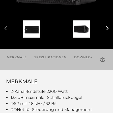
MERKMALE
SPEZIFIKATIONEN
DOWNLOADS
ZU
MERKMALE
2-Kanal-Endstufe 2200 Watt
135 dB maximaler Schalldruckpegel
DSP mit 48 kHz / 32 Bit
RDNet für Steuerung und Management