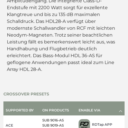
Amplitudengang. Die integrierte Class-D-
Endstufe mit 2200 Watt sorgt für exzellente
Klangtreue und bis zu 135 dB maximalen
Schalldruck. Das HDL28-A verfügt über
modernste Schallwandler von RCF mit leichten
Neodym-Magneten. Trotz seiner beachtlichen
Leistung fällt es bemerkenswert leicht aus, was
Handhabung und Flugbetrieb deutlich
erleichtert. Das Bass-Modul HDL 36-AS für
geflogene Anwendungen passt ideal zum Line
Array HDL 28-A.
CROSSOVER PRESETS
SUPPORTED BY
ON PRODUCTS
ENABLE VIA
SUB 9016-AS
RDTap APP
ACE
SUB 9019-AS