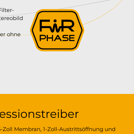
ilter-
tereobild
rer ohne
ssionstreiber
5-Zoll Membran, 1-Zoll-Austrittsöffnung und