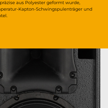
äzise aus Polyester geformt wurde,
mperatur-Kapton-Schwingspulenträger und
tel.