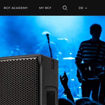
RCF ACADEMY
MY RCF
DE