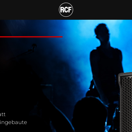
IVBOX
tt
eingebaute