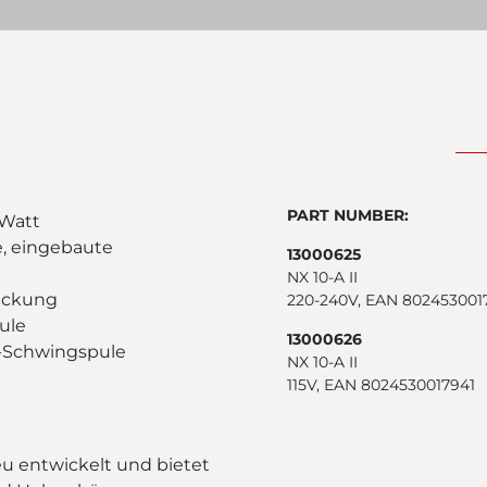
PART NUMBER:
 Watt
e, eingebaute
13000625
NX 10-A II
deckung
220-240V, EAN 802453001
pule
13000626
ll-Schwingspule
NX 10-A II
115V, EAN 8024530017941
eu entwickelt und bietet