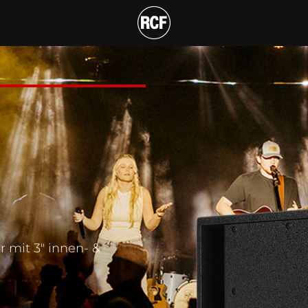
BWOOFER
r mit 3" innen- &