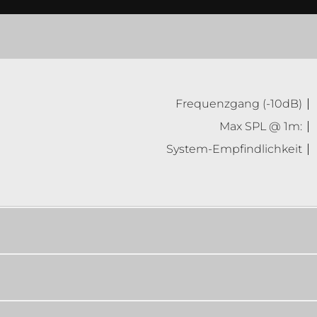
Frequenzgang (-10dB)
Max SPL @ 1m:
System-Empfindlichkeit