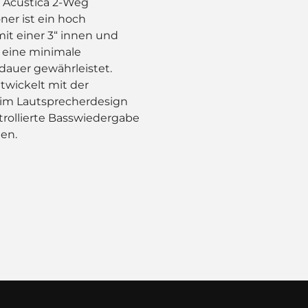
F Acustica 2-Weg
ner ist ein hoch
mit einer 3“ innen und
 eine minimale
auer gewährleistet.
wickelt mit der
 im Lautsprecherdesign
trollierte Basswiedergabe
en.