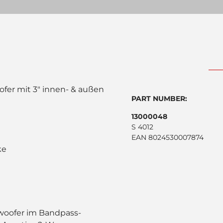
ofer mit 3" innen- & außen
PART NUMBER:
13000048
S 4012
EAN 8024530007874
ke
bwoofer im Bandpass-