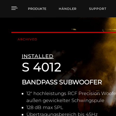
S 4012 BANDPASS SU
PRODUKTE
HÄNDLER
SUPPORT
ARCHIVED
INSTALLED
S 4012
BANDPASS SUBWOOFER
12" hochleistungs RCF Precision Woofe
außen gewickelter Schwingspule
128 dB max SPL
Übertragungsbereich bis 45Hz