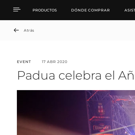
Padua Celebrates the N
PRODUCTOS
DÓNDE COMPRAR
ASIS
Atrás
EVENT
17 ABR 2020
Padua celebra el A