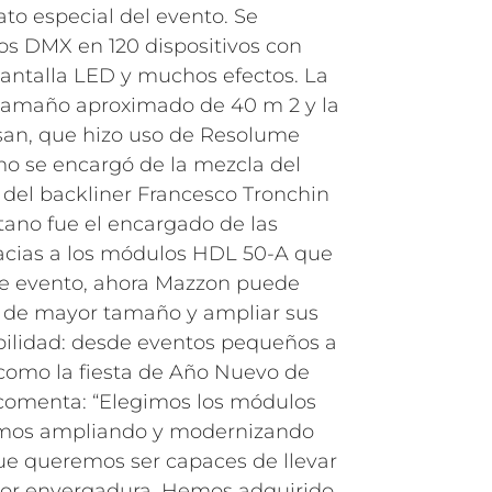
to especial del evento. Se
sos DMX en 120 dispositivos con
antalla LED y muchos efectos. La
 tamaño aproximado de 40 m 2 y la
an, que hizo uso de Resolume
o se encargó de la mezcla del
 del backliner Francesco Tronchin
tano fue el encargado de las
acias a los módulos HDL 50-A que
te evento, ahora Mazzon puede
s de mayor tamaño y ampliar sus
bilidad: desde eventos pequeños a
como la fiesta de Año Nuevo de
omenta: “Elegimos los módulos
mos ampliando y modernizando
ue queremos ser capaces de llevar
or envergadura. Hemos adquirido