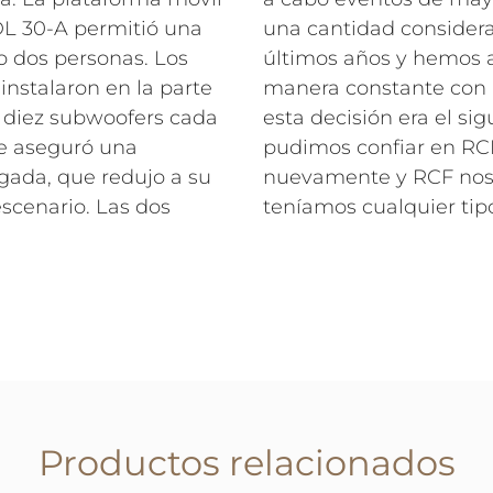
L 30-A permitió una
una cantidad considera
lo dos personas. Los
últimos años y hemos 
nstalaron en la parte
manera constante con p
de diez subwoofers cada
esta decisión era el si
re aseguró una
pudimos confiar en RC
gada, que redujo a su
nuevamente y RCF nos
escenario. Las dos
teníamos cualquier tip
Productos relacionados