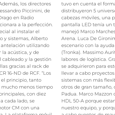
Además, los directores
tuvo en cuenta el forma
essandro Piccinini, de
distribuyeron 5 univer
 Drago en Radio
cabezas móviles, una p
onara a la perfección.
pantalla LED tenía un
ial al instalar el
manejó Marco Marches
o y sistemas, Alberto
Arena. Luca De Gironim
 antelación utilizando
escenario con la ayuda
 la acústica, y de
(Tronka). Massimo Auri
l cableado y la gestión
labores de logística.
Gr
llas gracias al rack de
se adquirieron para es
 CR 16-ND de RCF. “Los
llevar a cabo proyecto
el principio, tanto
sistemas con más flexi
mó mucho menos tiempo
otros de gran tamaño, 
principales, con diez
Padua. Marco Mazzon c
 cada lado, se
HDL 50-A porque esta
motor CM con una
nuestro equipo, y porq
a. La plataforma móvil
a cabo eventos de may