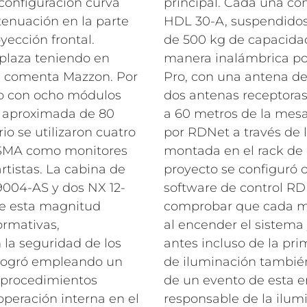
configuración curva
principal. Cada una co
enuación en la parte
HDL 30-A, suspendido
yección frontal.
de 500 kg de capacidad
 plaza teniendo en
manera inalámbrica po
”, comenta Mazzon. Por
Pro, con una antena de
do con ocho módulos
dos antenas receptoras 
a aproximada de 80
a 60 metros de la mesa
io se utilizaron cuatro
por RDNet a través de la
5-SMA como monitores
montada en el rack de 
rtistas. La cabina de
proyecto se configuró o
004-AS y dos NX 12-
software de control RDN
de esta magnitud
comprobar que cada m
rmativas,
al encender el sistema 
 la seguridad de los
antes incluso de la pr
e logró empleando un
de iluminación también 
 procedimientos
de un evento de esta e
operación interna en el
responsable de la ilum