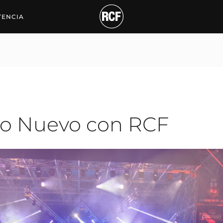
ew Year with RCF
TENCIA
ño Nuevo con RCF