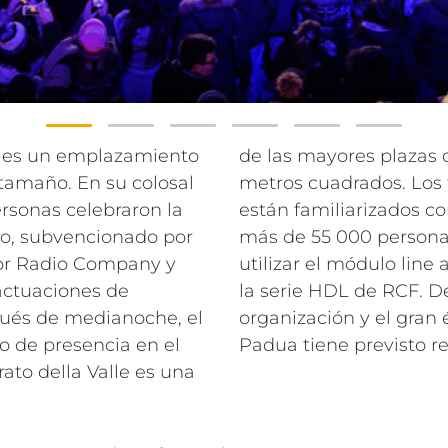
ua es un emplazamiento
de las mayores plazas d
tamaño. En su colosal
metros cuadrados. Los 
sonas celebraron la
están familiarizados co
to, subvencionado por
más de 55 000 personas
por Radio Company y
utilizar el módulo line
 actuaciones de
la serie HDL de RCF. D
pués de medianoche, el
organización y el gran é
to de presencia en el
Padua tiene previsto re
rato della Valle es una