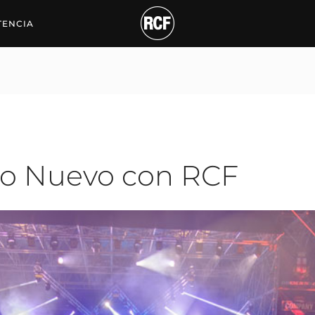
ew Year with RCF
TENCIA
ño Nuevo con RCF