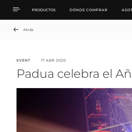
Padua Celebrates the N
PRODUCTOS
DÓNDE COMPRAR
ASIS
Atrás
EVENT
17 ABR 2020
Padua celebra el A