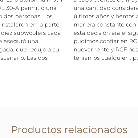
L 30-A permitió una
una cantidad considera
lo dos personas. Los
últimos años y hemos 
nstalaron en la parte
manera constante con p
de diez subwoofers cada
esta decisión era el si
re aseguró una
pudimos confiar en RC
gada, que redujo a su
nuevamente y RCF nos
escenario. Las dos
teníamos cualquier tip
Productos relacionados