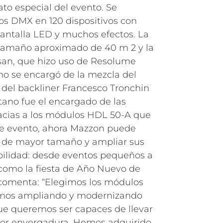
to especial del evento. Se
sos DMX en 120 dispositivos con
antalla LED y muchos efectos. La
 tamaño aproximado de 40 m 2 y la
an, que hizo uso de Resolume
o se encargó de la mezcla del
 del backliner Francesco Tronchin
tano fue el encargado de las
acias a los módulos HDL 50-A que
te evento, ahora Mazzon puede
s de mayor tamaño y ampliar sus
bilidad: desde eventos pequeños a
como la fiesta de Año Nuevo de
omenta: “Elegimos los módulos
mos ampliando y modernizando
ue queremos ser capaces de llevar
or envergadura. Hemos adquirido