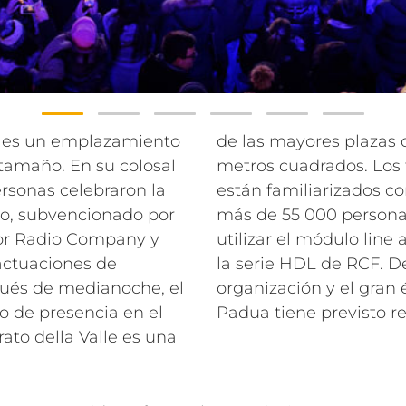
ua es un emplazamiento
de las mayores plazas d
tamaño. En su colosal
metros cuadrados. Los 
sonas celebraron la
están familiarizados co
to, subvencionado por
más de 55 000 personas
por Radio Company y
utilizar el módulo line
 actuaciones de
la serie HDL de RCF. D
pués de medianoche, el
organización y el gran é
to de presencia en el
Padua tiene previsto re
rato della Valle es una