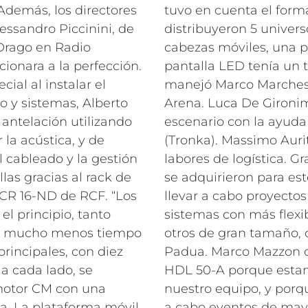
Además, los directores
tuvo en cuenta el forma
essandro Piccinini, de
distribuyeron 5 univer
 Drago en Radio
cabezas móviles, una p
onara a la perfección.
pantalla LED tenía un
ial al instalar el
manejó Marco Marches
o y sistemas, Alberto
Arena. Luca De Gironim
 antelación utilizando
escenario con la ayuda
 la acústica, y de
(Tronka). Massimo Auri
l cableado y la gestión
labores de logística.
Gr
llas gracias al rack de
se adquirieron para es
 CR 16-ND de RCF. “Los
llevar a cabo proyecto
el principio, tanto
sistemas con más flexi
mó mucho menos tiempo
otros de gran tamaño, 
principales, con diez
Padua. Marco Mazzon c
 cada lado, se
HDL 50-A porque esta
motor CM con una
nuestro equipo, y porq
a. La plataforma móvil
a cabo eventos de may