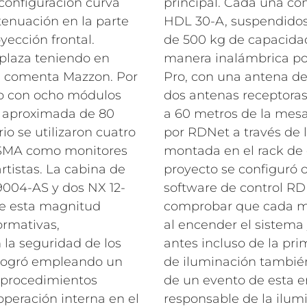
configuración curva
principal. Cada una co
enuación en la parte
HDL 30-A, suspendido
yección frontal.
de 500 kg de capacidad
 plaza teniendo en
manera inalámbrica po
”, comenta Mazzon. Por
Pro, con una antena de
do con ocho módulos
dos antenas receptoras 
a aproximada de 80
a 60 metros de la mesa
io se utilizaron cuatro
por RDNet a través de la
5-SMA como monitores
montada en el rack de 
rtistas. La cabina de
proyecto se configuró o
004-AS y dos NX 12-
software de control RDN
de esta magnitud
comprobar que cada m
rmativas,
al encender el sistema 
 la seguridad de los
antes incluso de la pr
e logró empleando un
de iluminación también 
 procedimientos
de un evento de esta e
operación interna en el
responsable de la ilum