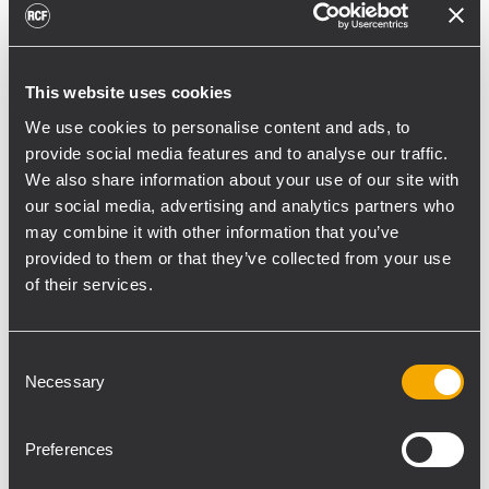
dos HDL 30-A a cada lado, se suspendieron
utilizando un único motor CM con una
capacidad de carga de una tonelada. La
This website uses cookies
plataforma móvil con cuatro módulos HDL
We use cookies to personalise content and ads, to
50-A o HDL 30-A permitió una instalación
provide social media features and to analyse our traffic.
rápida y sencilla con solo dos personas. Los
We also share information about your use of our site with
veinte subwoofers SUB 9006-AS se
our social media, advertising and analytics partners who
instalaron en la parte frontal del escenario
may combine it with other information that you’ve
en dos filas de diez subwoofers cada una.
provided to them or that they’ve collected from your use
Su colocación en curva end-fire aseguró
of their services.
una cobertura perfecta y con mucha
pegada, que redujo a su vez la radiación de
Consent
graves hacia el escenario. Las dos torres de
Necessary
Selection
retardo se colocaron a 80 metros de la PA
principal. Cada una contaba con un array de
Preferences
8 módulos HDL 30-A, suspendidos con un
único motor de cadena CM de 500 kg de