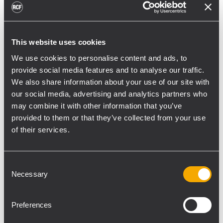
dos HDL 30-A a cada lado, se suspendieron
utilizando un único motor CM con una
capacidad de carga de una tonelada. La
This website uses cookies
plataforma móvil con cuatro módulos HDL
We use cookies to personalise content and ads, to
50-A o HDL 30-A permitió una instalación
provide social media features and to analyse our traffic.
rápida y sencilla con solo dos personas. Los
We also share information about your use of our site with
veinte subwoofers SUB 9006-AS se
our social media, advertising and analytics partners who
instalaron en la parte frontal del escenario
may combine it with other information that you’ve
en dos filas de diez subwoofers cada una.
provided to them or that they’ve collected from your use
Su colocación en curva end-fire aseguró
of their services.
una cobertura perfecta y con mucha
pegada, que redujo a su vez la radiación de
Consent
graves hacia el escenario. Las dos torres de
Necessary
Selection
retardo se colocaron a 80 metros de la PA
principal. Cada una contaba con un array de
Preferences
8 módulos HDL 30-A, suspendidos con un
único motor de cadena CM de 500 kg de