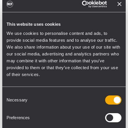
dos HDL 30-A a cada lado, se suspendieron
utilizando un único motor CM con una
capacidad de carga de una tonelada. La
This website uses cookies
plataforma móvil con cuatro módulos HDL
We use cookies to personalise content and ads, to
50-A o HDL 30-A permitió una instalación
provide social media features and to analyse our traffic.
rápida y sencilla con solo dos personas. Los
We also share information about your use of our site with
veinte subwoofers SUB 9006-AS se
our social media, advertising and analytics partners who
instalaron en la parte frontal del escenario
may combine it with other information that you’ve
en dos filas de diez subwoofers cada una.
provided to them or that they’ve collected from your use
Su colocación en curva end-fire aseguró
of their services.
una cobertura perfecta y con mucha
pegada, que redujo a su vez la radiación de
Consent
graves hacia el escenario. Las dos torres de
Necessary
Selection
retardo se colocaron a 80 metros de la PA
principal. Cada una contaba con un array de
Preferences
8 módulos HDL 30-A, suspendidos con un
único motor de cadena CM de 500 kg de