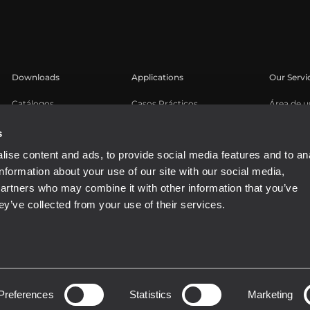
Downloads
Applications
Our Servi
Catálogos
Casos Prácticos
Área de u
Software
Registro 
s
Base de 
ise content and ads, to provide social media features and to an
Seminari
information about your use of our site with our social media,
partners who may combine it with other information that you’ve
ey’ve collected from your use of their services.
81310965
Preferences
Statistics
Marketing