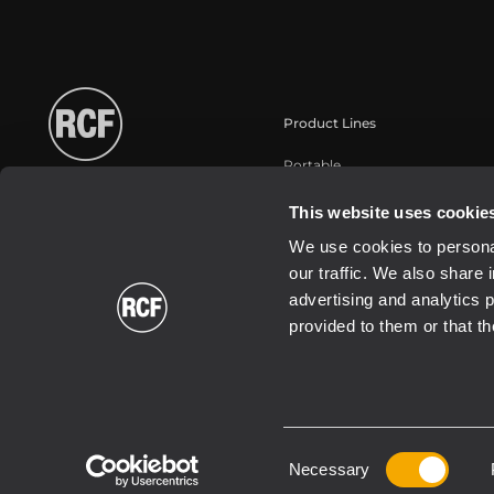
Product Lines
Portable
Touring
This website uses cookie
Instalaciones fijas
We use cookies to personal
Commercial
our traffic. We also share 
Transductores
advertising and analytics 
provided to them or that th
Consent
2026 Copyright ® RCF. All rights reserved | RCF S.P.A. cf/p.iva 040
Necessary
Selection