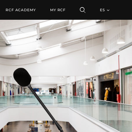
ZONAS
RCF ACADEMY
MY RCF
ES