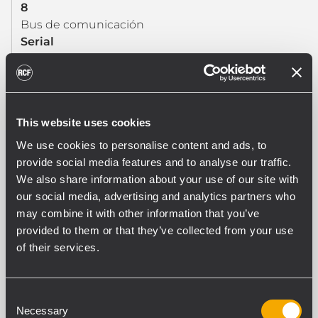
8
Bus de comunicación
Serial
Conexiones de unidades
FTP CAT 5
This website uses cookies
AESPECIFICACIONES DEL AMPLIFICADOR
We use cookies to personalise content and ads, to
Número de canales
provide social media features and to analyse our traffic.
6
We also share information about your use of our site with
Salida de potencia @ 100 V (W)
our social media, advertising and analytics partners who
240 W RMS
may combine it with other information that you’ve
Respuesta en frecuencia (-3 dB)
provided to them or that they’ve collected from your use
50 Hz - 20 kHz
of their services.
Relación señal/ruido (Ponderacíon ”A”)
>75 dB
Distorsión (THD + N) en potencia nominal a 1kHz
Consent
<1 %
Necessary
Selection