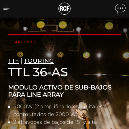
TTL 36-AS MODULO ACTI
ARCHIVED
TT+
TOURING
TTL 36-AS
MODULO ACTIVO DE SUB-BAJOS
PARA LINE ARRAY
4000W (2 amplificadores digitales
conmutados de 2000 W)
2 altavoces de bajos de 18" y alta