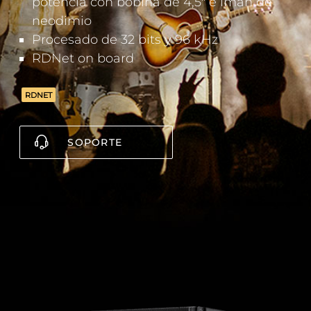
potencia con bobina de 4,5" e imán de
neodimio
Procesado de 32 bits y 96 kHz
RDNet on board
RDNET
SOPORTE