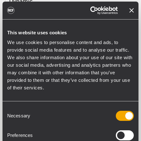
Dynamic
Directivité
Omnidirectional
Réponse en fréquence (-3 dB)
50 Hz - 17 kHz
This website uses cookies
Distorsion harmonique totale @1 kHz (%)
We use cookies to personalise content and ads, to
0.10 %
provide social media features and to analyse our traffic.
We also share information about your use of our site with
our social media, advertising and analytics partners who
SPÉCIFICATIONS CONSOLE
may combine it with other information that you’ve
provided to them or that they’ve collected from your use
Type de console
of their services.
Emergency
Fonctionne avec
DXT 7000
Consent
Appel général
Necessary
Selection
Yes
Appel sélectif
Yes
Preferences
Préamplifié