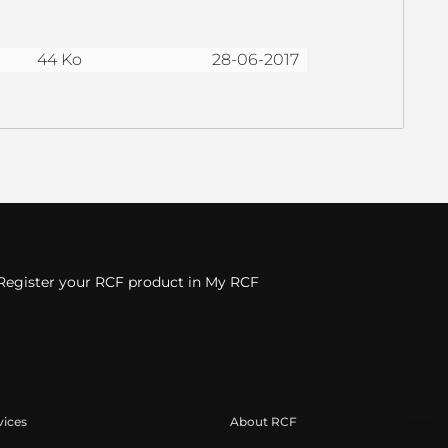
44 Ko
28-06-2017
Register your RCF product in My RCF
vices
About RCF