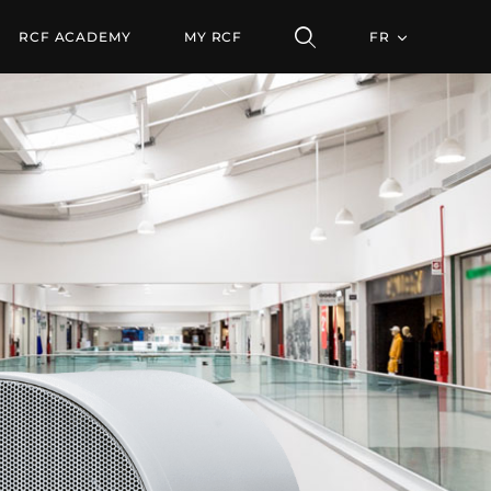
R
RCF ACADEMY
MY RCF
FR