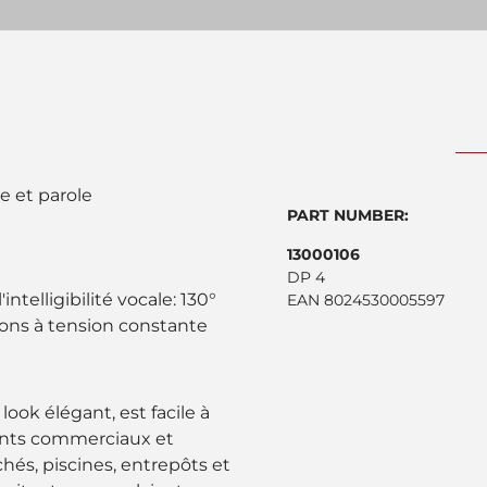
e et parole
PART NUMBER:
13000106
DP 4
ntelligibilité vocale: 130°
EAN 8024530005597
ions à tension constante
ook élégant, est facile à
ents commerciaux et
és, piscines, entrepôts et