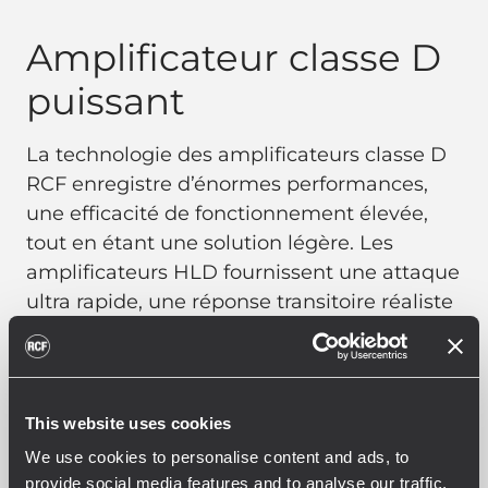
Amplificateur classe D
puissant
La technologie des amplificateurs classe D
RCF enregistre d’énormes performances,
une efficacité de fonctionnement élevée,
tout en étant une solution légère. Les
amplificateurs HLD fournissent une attaque
ultra rapide, une réponse transitoire réaliste
et affiche des performances sonores
impressionnantes. L’amplificateur présente
une solide structure mécanique en
aluminium, qui non seulement offre de la
This website uses cookies
stabilité à l’amplificateur lors de son
We use cookies to personalise content and ads, to
transport, mais qui favorise également la
provide social media features and to analyse our traffic.