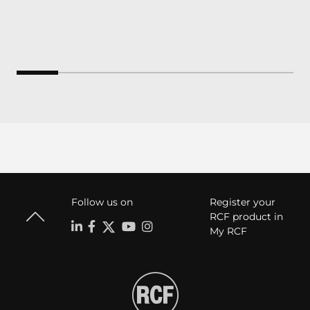
Follow us on
Register your
RCF product in
My RCF