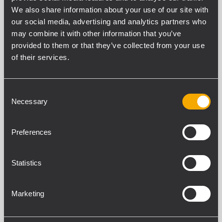
dissipation de chaleur sans l’usage d’un
We also share information about your use of our site with
ventilateur. Tous les amplificateurs HDL
our social media, advertising and analytics partners who
may combine it with other information that you’ve
sont équipés d’une alimentation à
provided to them or that they’ve collected from your use
découpage (SMPS) pour fournir un
of their services.
maximum de puissance en un minimum de
poids.
Consent
Necessary
Selection
Preferences
Statistics
Marketing