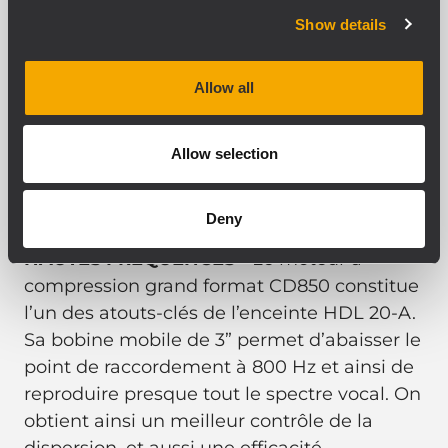
Show details
Allow all
Allow selection
Haut-parleurs RCF
Precision
Deny
HAUTES FRÉQUENCES
- Le moteur à
compression grand format CD850 constitue
l’un des atouts-clés de l’enceinte HDL 20-A.
Sa bobine mobile de 3” permet d’abaisser le
point de raccordement à 800 Hz et ainsi de
reproduire presque tout le spectre vocal. On
obtient ainsi un meilleur contrôle de la