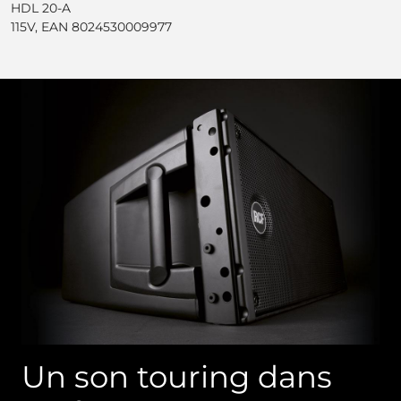
HDL 20-A
115V, EAN 8024530009977
Un son touring dans