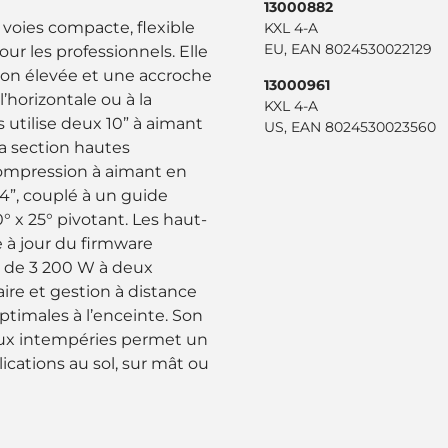
13000882
 voies compacte, flexible
KXL 4-A
EU, EAN 8024530022129
ur les professionnels. Elle
ssion élevée et une accroche
13000961
’horizontale ou à la
KXL 4-A
s utilise deux 10” à aimant
US, EAN 8024530023560
a section hautes
mpression à aimant en
”, couplé à un guide
 x 25° pivotant. Les haut-
 à jour du firmware
é de 3 200 W à deux
ire et gestion à distance
timales à l’enceinte. Son
 aux intempéries permet un
cations au sol, sur mât ou