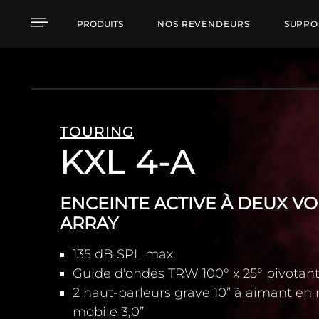
KXL 4-A ENCEINTE ACT
PRODUITS
NOS REVENDEURS
SUPPO
TOURING
KXL 4-A
ENCEINTE ACTIVE À DEUX VO
ARRAY
135 dB SPL max.
Guide d'ondes TRW 100° x 25° pivotan
2 haut-parleurs grave 10” à aimant e
mobile 3,0”