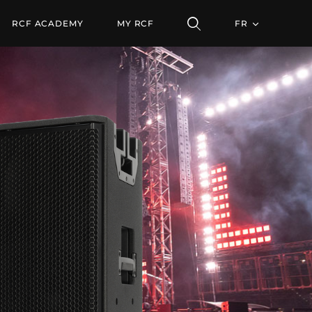
R ARRAY
RCF ACADEMY
MY RCF
FR