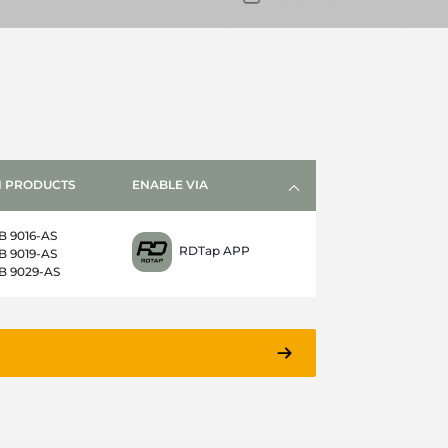
 PRODUCTS
ENABLE VIA
B 9016-AS
RDTap APP
B 9019-AS
B 9029-AS