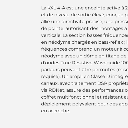
La KXL 4-A est une enceinte active à 2
et de niveau de sortie élevé, conçue po
allie une directivité précise, une pre
de pointe, autorisant des montages à l
verticale. La section basses fréquence
en néodyme chargés en bass-reflex ; l
fréquences comprend un moteur à co
néodyme avec un dôme en titane de 4
d'ondes True Resistive Waveguide 100°
parleurs peuvent être permutés (mise
requise). Un ampli en Classe D intégr
canaux, avec traitement DSP propriéta
via RDNet, assure des performances op
coffret multifonctionnel et résistant
déploiement polyvalent pour des appli
en accroche.