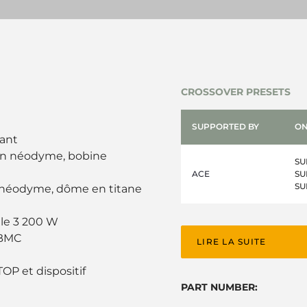
CROSSOVER PRESETS
SUPPORTED BY
ON
tant
 en néodyme, bobine
SU
ACE
SU
SU
 néodyme, dôme en titane
ale 3 200 W
 BMC
LIRE LA SUITE
P et dispositif
PART NUMBER: