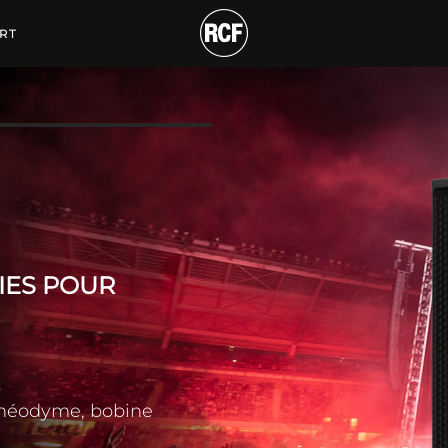
IVE À DEUX VOIES POU
RT
IES POUR
t
n néodyme, bobine