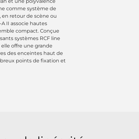
lan et une polyvalence
onome comme système de
, en retour de scène ou
 II associe hautes
nsemble compact. Conçue
sants systèmes RCF line
elle offre une grande
ires des enceintes haut de
ux points de fixation et