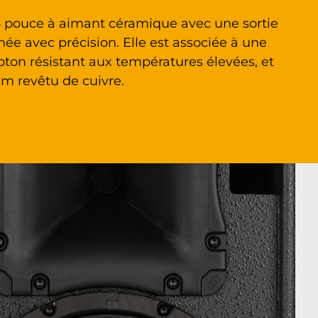
 pouce à aimant céramique avec une sortie
ée avec précision. Elle est associée à une
ton résistant aux températures élevées, et
um revêtu de cuivre.