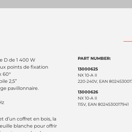
PART NUMBER:
se D de 1 400 W
eux points de fixation
13000625
x 60°
NX 10-A II
ile 2,5”
220-240V, EAN 802453001
ge pavillonnaire.
13000626
NX 10-A II
Hz
115V, EAN 8024530017941
 d’un coffret en bois, la
euille blanche pour offrir