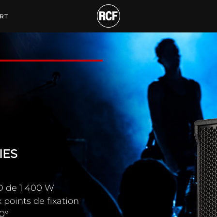
CTIVE À DEUX VOIES
RT
IES
D de 1 400 W
 points de fixation
60°