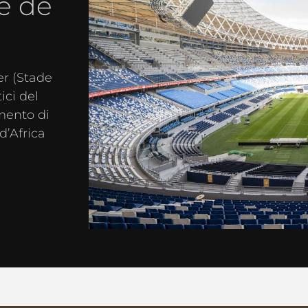
e de
r (Stade
ici del
mento di
d’Africa