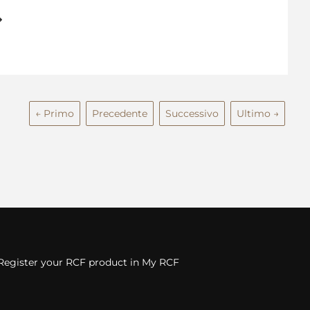
← Primo
Precedente
Successivo
Ultimo →
Register your RCF product in My RCF