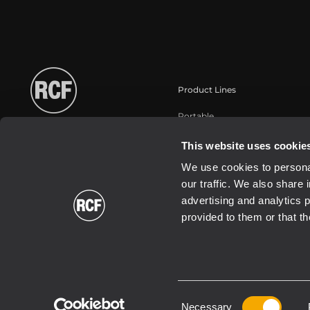
Product Lines
Portable
Touring
This website uses cookie
Installazione
We use cookies to personal
Commercial
our traffic. We also share 
Trasduttori
advertising and analytics 
provided to them or that th
Consent
2026 Copyright ® RCF. Tutti i diritti riservati | RCF S.P.A. cf/p.iva 0
Necessary