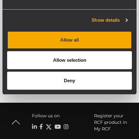
ELECTRONICS
Una gamma completa di
Show details
potenti e robuste
elettroniche con eccellenti
doti musicali, per l’uso in
Allow all
qualsiasi sistema di
sonorizzazione dal vivo.
Allow selection
Deny
Follow us on
Register your
RCF product in
My RCF