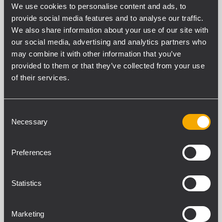
offrire prestazioni sonore
We use cookies to personalise content and ads, to
elevate con un’ampia
provide social media features and to analyse our traffic.
versatilità nelle applicazioni
We also share information about your use of our site with
audio professionali.
our social media, advertising and analytics partners who
may combine it with other information that you’ve
provided to them or that they’ve collected from your use
of their services.
SUB SERIES
Consent
Necessary
La leggendaria linea di
Selection
subwoofer RCF: precisione
sonora ed estrema potenza
Preferences
in bassa frequenza per ogni
sistema audio.
Statistics
Marketing