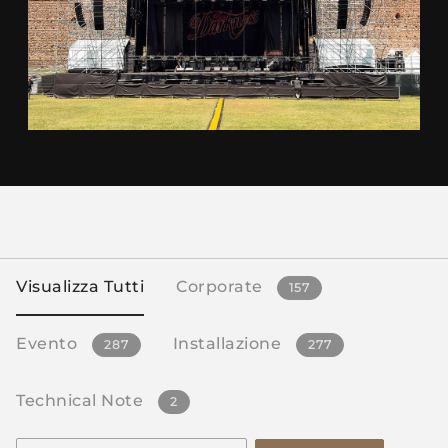
Visualizza Tutti
Corporate
157
Evento
Installazione
287
277
Technical Note
2