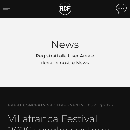
News
News
Registrati
alla User Area e
ricevi le nostre News
EVENT CONCERTS AND LIVE EVENTS
05 Aug 2026
Villafranca Festival