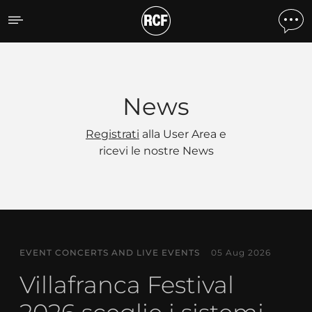
News
News
Registrati
alla User Area e
ricevi le nostre News
EVENT CONCERTS AND LIVE EVENTS
05 Aug 2026
Villafranca Festival