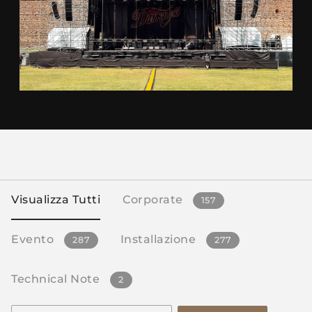
Visualizza Tutti
Corporate
157
Evento
Installazione
287
277
Technical Note
2