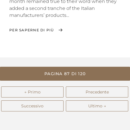
month remained true to their word when they
added a second tranche of the Italian
manufacturers’ products...
PER SAPERNE DI PIÙ
PAGINA 87 DI 120
← Primo
Precedente
Successivo
Ultimo →