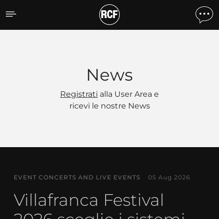
News
News
Registrati
alla User Area e
ricevi le nostre News
EVENT CONCERTS AND LIVE EVENTS
05 Aug 2026
Villafranca Festival