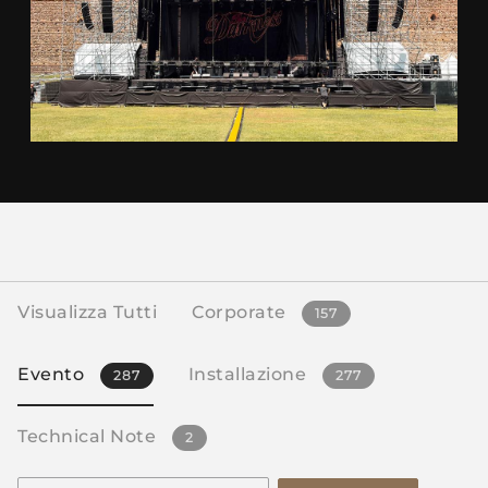
Visualizza Tutti
Corporate
157
Evento
Installazione
287
277
Technical Note
2