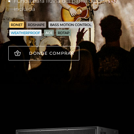
Funda para lluvia del panel de E/S
incluida
RDNET
RDSHAPE
BASS MOTION CONTROL
WEATHERPROOF
ACE
RDTAP
DONDE COMPRAR