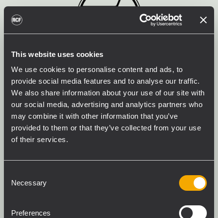
This website uses cookies
ADVANCED
We use cookies to personalise content and ads, to
provide social media features and to analyse our traffic.
CROSSOVER
We also share information about your use of our site with
our social media, advertising and analytics partners who
ENGINE
may combine it with other information that you’ve
provided to them or that they’ve collected from your use
of their services.
PRESETS OPTIMIZADOS DE
FÁBRICA PARA UN PERFECTO
Consent
EMPAREJAMIENTO DE SUB-
Necessary
Selection
TOP
Preferences