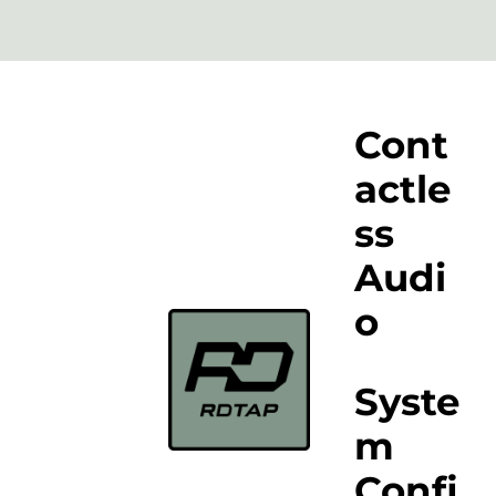
Cont
actle
ss
Audi
o
Syste
m
Confi