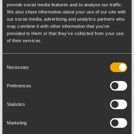
eccezionalmente affidabili, in grado di
provide social media features and to analyse our traffic.
fornire fino a 500 W di potenza totale. A
We also share information about your use of our site with
seconda del modello, è in grado di servire
our social media, advertising and analytics partners who
may combine it with other information that you’ve
fino a 6 zone indipendenti. Inoltre, è
provided to them or that they’ve collected from your use
disponibile anche la funzione di
of their services.
amplificatore di riserva.
L'alimentatore
interno è certificato EN 54-4 e le batterie
possono essere ospitate all'interno
Consent
Necessary
dell'armadio, rendendo il sistema una
Selection
soluzione completa in una profondità
minima. La piattaforma DSP integrata
Preferences
consente di ottimizzare l'equalizzazione di
ambiente, massimizzando l'intelligibilità
Statistics
della voce e la gradevolezza della musica di
sottofondo.
Marketing