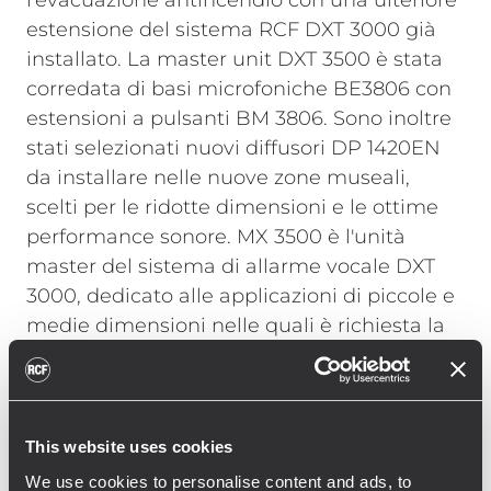
l’evacuazione antincendio con una ulteriore
estensione del sistema RCF DXT 3000 già
installato. La master unit DXT 3500 è stata
corredata di basi microfoniche BE3806 con
estensioni a pulsanti BM 3806. Sono inoltre
stati selezionati nuovi diffusori DP 1420EN
da installare nelle nuove zone museali,
scelti per le ridotte dimensioni e le ottime
performance sonore.
MX 3500 è l'unità
master del sistema di allarme vocale DXT
3000, dedicato alle applicazioni di piccole e
medie dimensioni nelle quali è richiesta la
certificazione secondo la normativa EN 54-
16. Molto compatta, perfetta per
l’installazione a parete e personalizzabile
nella verniciatura, è dotata di amplificatori
This website uses cookies
di potenza in classe D potenti ed
We use cookies to personalise content and ads, to