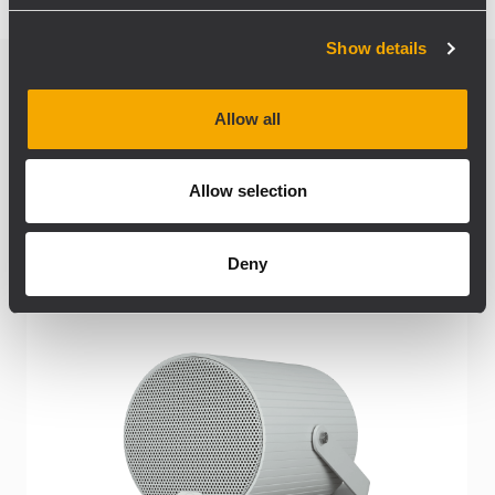
Show details
Related products
Allow all
Allow selection
Deny