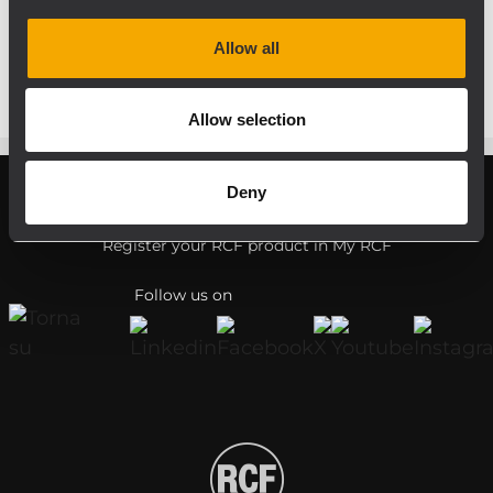
all’intrattenimento, invece, sono utilizzati
modelli di diffusori due-vie TT22-A.
Allow all
Allow selection
Deny
Register your RCF product in My RCF
Follow us on