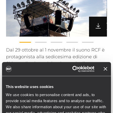
Dal 29 ottobre al 1 novembre il suono RCF è
protagonista alla sedicesima edizione di
Skipass, il salone del turismo, degli sport
invernali e del freestyle che si svolge a
ModenaFiere.
New Light Service di Castelvetro (MO) ha
This website uses cookies
scelto RCF per l’amplificazione del sonoro
We use cookies to personalise content and ads, to
dell’edizione 2009 di Skipass per amplificare
provide social media features and to analyse our traffic.
gli eventi che si terranno nell’arena esterna,
We also share information about your use of our site with
come i contest e le dimostrazioni, e nel
our social media, advertising and analytics partners who