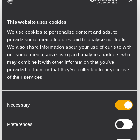
Rossi ha commentato : “Ho sempre cercato
di dare fiducia a chi fiducia si e’ meritato!
Quest’anno era il momento giusto per
This website uses cookies
rendere noto a tutti che bisogna essere fieri
We use cookies to personalise content and ads, to
di essere italiani . L’industria italiana ha
provide social media features and to analyse our traffic.
raggiunto livelli altissimi e sono fiero di
We also share information about your use of our site with
essere “genitore” di questo progetto!”.
our social media, advertising and analytics partners who
La rental company bolognese “Nuovo
may combine it with other information that you’ve
Service” di Willy Gubellini, Service audio e
provided to them or that they’ve collected from your use
of their services.
luci con particolare esperienza nel settore
dei concerti Live e delle tournèe al seguito
dei più importanti artisti musicali, utilizzerà
Consent
nel tour di Vasco ben 120 Line array TTL55-A,
Necessary
Selection
60 Subwoofer TTS56-A più numerosi altre
casse di rinforzo e monitor da palco per un
Preferences
totale di potenza audio di quasi 1 milione di
Watt.