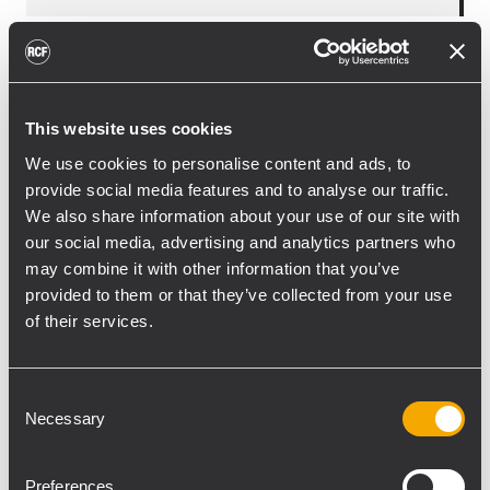
“I sistemi audio RCF hanno amplificato la
musica di artisti nazionali e internazionali in
This website uses cookies
ogni angolo del globo, in arene
We use cookies to personalise content and ads, to
meravigliose.” continua Vicari. ” Il suono RCF
provide social media features and to analyse our traffic.
è l’intelligenza e l’affidabilità di una azienda
We also share information about your use of our site with
fatta di persone e di passione. Abbiamo
our social media, advertising and analytics partners who
appena compiuto 70 anni ed abbiamo
may combine it with other information that you’ve
provided to them or that they’ve collected from your use
ancora voglia di suonare.” La RCF Arena ha
of their services.
in dotazione le più moderne tecnologie per
la migliore fruizione dei concerti.
Comprenderà anche un sistema audio
Consent
residente RCF TT+, la linea ammiraglia dei
Necessary
Selection
sistemi audio RCF per eventi dal vivo, con
ulteriori 10 sistemi distribuiti (torri delay) su
Preferences