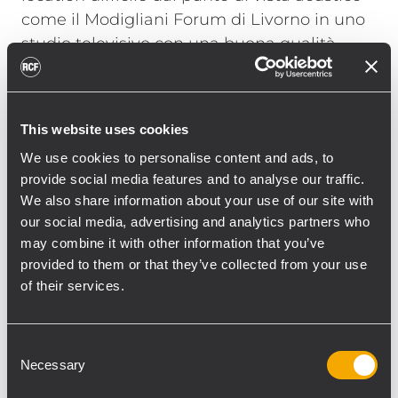
come il Modigliani Forum di Livorno in uno
studio televisivo con una buona qualità.
L’impianto di “Panariello Sotto L’Albero” è
stato progettato secondo una struttura
concentrica, in modo da arrivare al pubblico
This website uses cookies
presente in sala (circa 5000 persone)
We use cookies to personalise content and ads, to
partendo da posizioni ravvicinate e
provide social media features and to analyse our traffic.
sfiorando il palco, senza mai raggiungerlo
We also share information about your use of our site with
col suono diretto, grazie alla scomposizione
our social media, advertising and analytics partners who
in un numero opportuno di clusters e a un
may combine it with other information that you’ve
accurato tuning in termini di allineamento
provided to them or that they’ve collected from your use
temporale. “Partendo dal cluster più vicino
of their services.
al palco, preso come riferimento a tempo
zero, abbiamo allineato i clusters superiori
Consent
uno ad uno rispetto al primo e a quelli
Necessary
Selection
adiacenti, trovando di volta in volta il