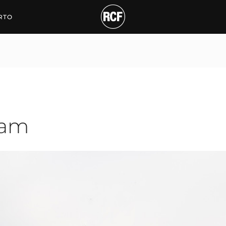
RTO
eam