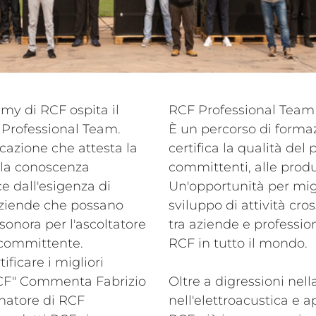
my di RCF ospita il
RCF Professional Team 
Professional Team.
È un percorso di forma
cazione che attesta la
certifica la qualità del 
 la conoscenza
committenti, alle produz
e dall'esigenza di
Un'opportunità per mig
 aziende che possano
sviluppo di attività cro
sonora per l'ascoltatore
tra aziende e profession
il committente.
RCF in tutto il mondo.
ificare i migliori
RCF" Commenta Fabrizio
Oltre a digressioni nell
natore di RCF
nell'elettroacustica e 