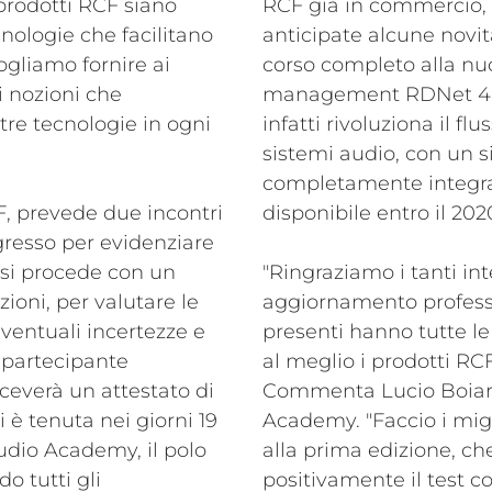
 prodotti RCF siano
RCF già in commercio, 
nologie che facilitano
anticipate alcune novit
ogliamo fornire ai
corso completo alla nuo
i nozioni che
management RDNet 4.0.
tre tecnologie in ogni
infatti rivoluziona il fl
sistemi audio, con un s
completamente integrat
CF, prevede due incontri
disponibile entro il 202
ngresso per evidenziare
 si procede con un
"Ringraziamo i tanti int
zioni, per valutare le
aggiornamento professi
eventuali incertezze e
presenti hanno tutte l
 partecipante
al meglio i prodotti RC
ceverà un attestato di
Commenta Lucio Boiardi
 è tenuta nei giorni 19
Academy. "Faccio i migl
udio Academy, il polo
alla prima edizione, ch
o tutti gli
positivamente il test c