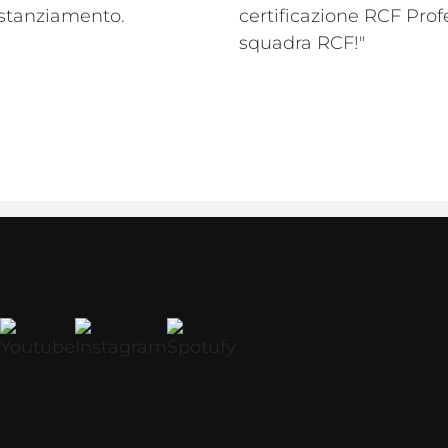
distanziamento.
certificazione RCF Pro
squadra RCF!"