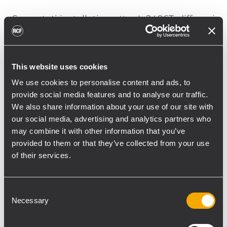
Sono stati installati quattro L 2406T, diffusori
a colonna a 3 vie full-range compatti a
direttività controllata. Grazie a una
riproduzione della voce molto intelligibile
This website uses cookies
unita a un’ottima qualità di riproduzione
We use cookies to personalise content and ads, to
musicale fino a 126 dB di pressione SPL
provide social media features and to analyse our traffic.
massima, è la scelta ideale per quelle
We also share information about your use of our site with
installazioni fisse nelle quali l’acustica
our social media, advertising and analytics partners who
difficile dell’ambiente o i vincoli
may combine it with other information that you’ve
architettonici vincolano le dimensioni e le
provided to them or that they’ve collected from your use
posizioni dei diffusori. In occasione di
of their services.
riproduzioni musicali “live” dove sarà
necessaria maggiore energia per le basse
Consent
frequenze, sono disponibili due subwoofer S
Necessary
Selection
5012 con woofer da 12” posizionati a terra
lateralmente al margine del presbiterio.