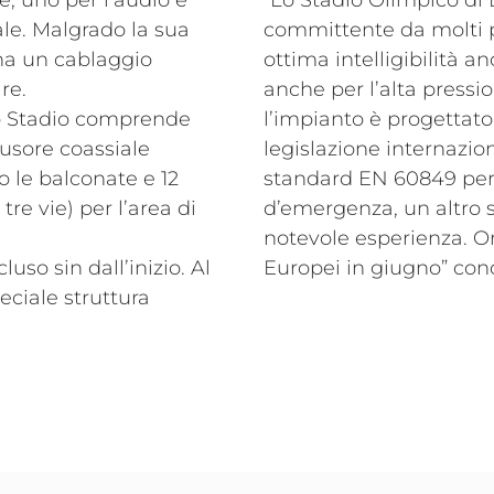
e, uno per l’audio e
“Lo Stadio Olimpico di 
ale. Malgrado la sua
committente da molti pu
ha un cablaggio
ottima intelligibilità 
re.
anche per l’alta pressi
lo Stadio comprende
l’impianto è progettato
fusore coassiale
legislazione internazion
o le balconate e 12
standard EN 60849 per s
tre vie) per l’area di
d’emergenza, un altro 
notevole esperienza. Or
luso sin dall’inizio. Al
Europei in giugno” con
eciale struttura