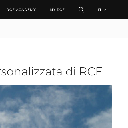
lizzata di RCF
RCF ACADEMY
MY RCF
IT
sonalizzata di RCF