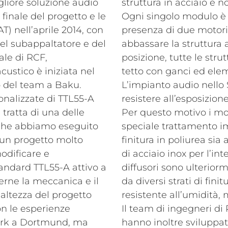
gliore soluzione audio
struttura in acciaio e n
finale del progetto e le
Ogni singolo modulo è a
T) nell’aprile 2014, con
presenza di due motori 
 del subappaltatore e del
abbassare la struttura a
ale di RCF,
posizione, tutte le str
acustico è iniziata nel
tetto con ganci ed eleme
 del team a Baku.
L’impianto audio nello
nalizzate di TTL55-A
resistere all’esposizione
 tratta di una delle
Per questo motivo i mod
 che abbiamo eseguito
speciale trattamento i
o un progetto molto
finitura in poliurea sia 
odificare e
di acciaio inox per l’in
standard TTL55-A attivo a
diffusori sono ulteriorm
cerne la meccanica e il
da diversi strati di fini
’altezza del progetto
resistente all’umidità,
on le esperienze
Il team di ingegneri di
Park a Dortmund, ma
hanno inoltre sviluppa