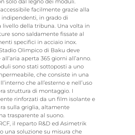
on solo dal legno dei moduli.
ccessibile facilmente grazie alla
indipendenti, in grado di
 livello della tribuna. Una volta in
utture sono saldamente fissate al
nti specifici in acciaio inox.
 Stadio Olimpico di Baku deve
 all’aria aperta 365 giorni all’anno.
uli sono stati sottoposti a uno
mpermeabile, che consiste in una
all’interno che all’esterno e nell’uso
tera struttura di montaggio. I
ente rinforzati da un film isolante e
tura sulla griglia, altamente
 ma trasparente al suono.
 RCF, il reparto R&D ed Asimetrik
to una soluzione su misura che