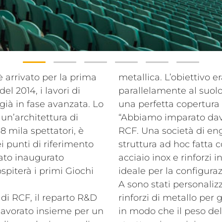
 arrivato per la prima
metallica. L’obiettivo e
l 2014, i lavori di
parallelamente al suolo,
già in fase avanzata. Lo
una perfetta copertura 
un’architettura di
“Abbiamo imparato dav
 mila spettatori, è
RCF. Una società di en
i punti di riferimento
struttura ad hoc fatta
tato inaugurato
acciaio inox e rinforzi i
spiterà i primi Giochi
ideale per la configura
A sono stati personaliz
di RCF, il reparto R&D
rinforzi di metallo per
 lavorato insieme per un
in modo che il peso del 