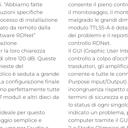
li. “Abbiamo fatte
consente il pieno contr
ruzioni specifiche
il monitoraggio, il mo
rocesso di installazione
malgrado le grandi dime
lato da remoto dalla
modulo TTL55-A è dotato
software RDNet”
dei problemi e il report
azione.
controllo RDNet.
r la loro chiarezza
Il GUI (Graphic User I
di oltre 120 dB. Queste
controllo a colpo d’occhi
hieste del
trasduttori, gli amplifi
lico è seduta a grande
corrente e tutte le con
 La configurazione finale
Purpose Input/Output) 
no perfettamente tutte
incongruenza rispetto a
17 moduli e altri dieci da
termini di sicurezza e
lo status di ogni singo
a ideale per questo
indicato un problema, 
aggio semplice e
computer tramite il GU