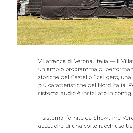
Villafranca di Verona, Italia — Il Vil
l’intera durata del festival, a 
un ampio programma di performance
eterogenea che include The Dar
storiche del Castello Scaligero, una
Litfiba, Goran Bregović, Blue, Marc
più caratteristiche del Nord Italia. Pe
sistema audio è installato in confi
Il sistema, fornito da Showtime Ver
acustiche di una corte racchiusa tr