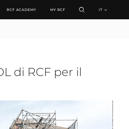
RCF ACADEMY
MY RCF
IT
DL di RCF per il