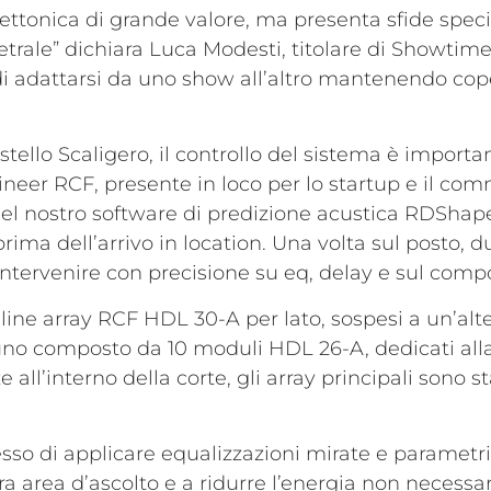
tettonica di grande valore, ma presenta sfide spec
etrale” dichiara Luca Modesti, titolare di Showtime
 di adattarsi da uno show all’altro mantenendo cope
stello Scaligero, il controllo del sistema è import
ineer RCF, presente in loco per lo startup e il co
nel nostro software di predizione acustica RDShape
ma dell’arrivo in location. Una volta sul posto, du
intervenire con precisione su eq, delay e sul com
line array RCF HDL 30-A per lato, sospesi a un’altez
uno composto da 10 moduli HDL 26-A, dedicati alla c
l’interno della corte, gli array principali sono st
sso di applicare equalizzazioni mirate e parametr
era area d’ascolto e a ridurre l’energia non necessar