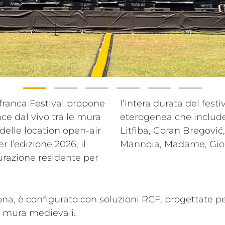
lafranca Festival propone
supporto di una lineup
 dal vivo tra le mura
kness con Airbourne,
 delle location open-air
o Masini, Nek, Fiorella
r l’edizione 2026, il
Mannoia, Madame, Gio E
gurazione residente per
ona, è configurato con soluzioni RCF, progettate p
a mura medievali.