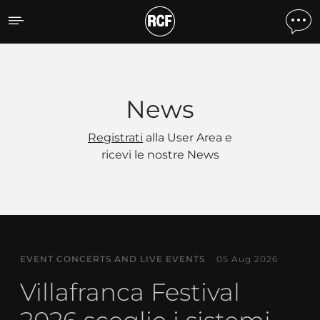
News
News
Registrati
alla User Area e
ricevi le nostre News
EVENT CONCERTS AND LIVE EVENTS
05 Aug 2026
Villafranca Festival