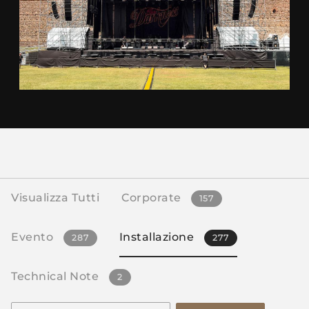
Visualizza Tutti
Corporate
157
Evento
Installazione
287
277
Technical Note
2