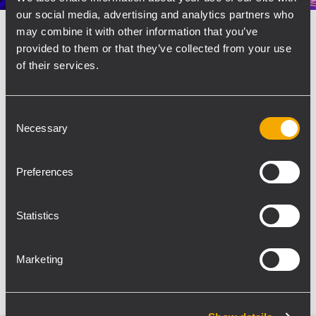
our social media, advertising and analytics partners who
may combine it with other information that you’ve
INSTALLAZIONE
THEATERS, CONCERT HALLS AND
AUDITORIUMS
NIGHTLIFE AND RESTAURANTS
30
provided to them or that they’ve collected from your use
gennaio 2023
of their services.
RCF's First-Class Sound System
Enhances Tbilisi's Upscale Dining
and Entertainment Experience
Consent
Necessary
Selection
Tbilisi, Georgia - The Tsiskvili Group, a leading
provider of luxury dining experiences in Georgia,
Preferences
officially opened "Theatre" on November 25th, a
new concept space that combines the best of
live entertainment and fine dining. Located on...
Statistics
PER SAPERNE DI PIÙ
Marketing